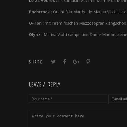
Le 24 Heures
: La stimulante Dame Marthe de Marina
Bachtrack
: Quant à la Marthe de Marina Viotti, il s’
O-Ton
: mit ihrem frischen Mezzosopran klangschön 
Olyrix
: Marina Viotti campe une Dame Marthe pleine 
SHARE:
LEAVE A REPLY